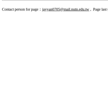
Contact person for page：
jayyan0705@mail.nutn.edu.tw
,
Page last